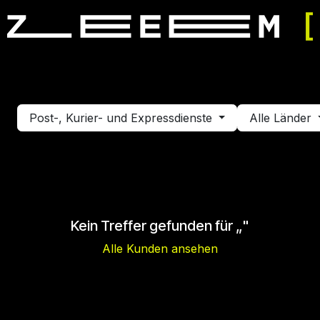
mulator fahren
Simulator mieten
Veranstaltung buchen
Post-, Kurier- und Expressdienste
Alle Länder
Kein Treffer gefunden für „
"
Alle Kunden ansehen