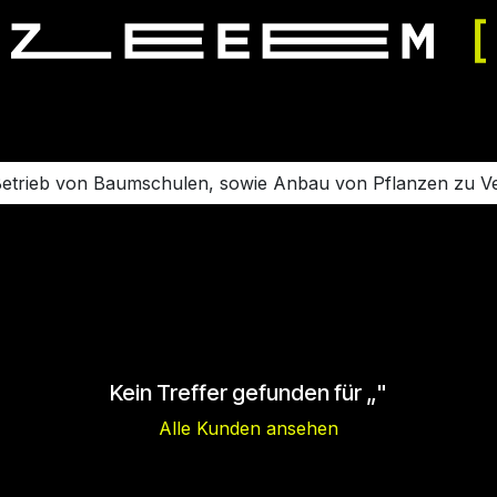
mulator fahren
Simulator mieten
Veranstaltung buchen
etrieb von Baumschulen, sowie Anbau von Pflanzen zu
Kein Treffer gefunden für „
"
Alle Kunden ansehen