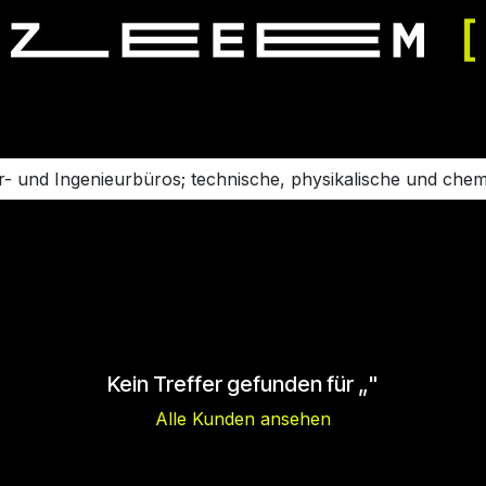
mulator fahren
Simulator mieten
Veranstaltung buchen
r- und Ingenieurbüros; technische, physikalische und ch
Kein Treffer gefunden für „
"
Alle Kunden ansehen